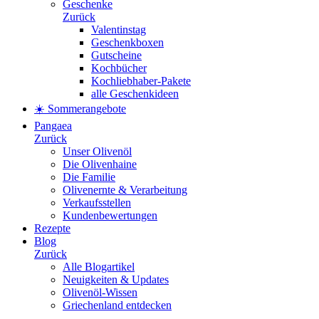
Geschenke
Zurück
Valentinstag
Geschenkboxen
Gutscheine
Kochbücher
Kochliebhaber-Pakete
alle Geschenkideen
☀️ Sommerangebote
Pangaea
Zurück
Unser Olivenöl
Die Olivenhaine
Die Familie
Olivenernte & Verarbeitung
Verkaufsstellen
Kundenbewertungen
Rezepte
Blog
Zurück
Alle Blogartikel
Neuigkeiten & Updates
Olivenöl-Wissen
Griechenland entdecken