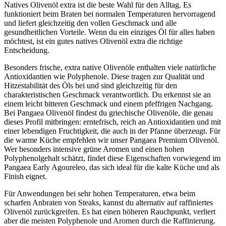
Natives Olivenöl extra ist die beste Wahl für den Alltag. Es
funktioniert beim Braten bei normalen Temperaturen hervorragend
und liefert gleichzeitig den vollen Geschmack und alle
gesundheitlichen Vorteile. Wenn du ein einziges Öl für alles haben
möchtest, ist ein gutes natives Olivenöl extra die richtige
Entscheidung.
Besonders frische, extra native Olivenöle enthalten viele natürliche
Antioxidantien wie Polyphenole. Diese tragen zur Qualität und
Hitzestabilität des Öls bei und sind gleichzeitig für den
charakteristischen Geschmack verantwortlich. Du erkennst sie an
einem leicht bitteren Geschmack und einem pfeffrigen Nachgang.
Bei Pangaea Olivenöl findest du griechische Olivenöle, die genau
dieses Profil mitbringen: erntefrisch, reich an Antioxidantien und mit
einer lebendigen Fruchtigkeit, die auch in der Pfanne überzeugt. Für
die warme Küche empfehlen wir unser Pangaea Premium Olivenöl.
Wer besonders intensive grüne Aromen und einen hohen
Polyphenolgehalt schätzt, findet diese Eigenschaften vorwiegend im
Pangaea Early Agoureleo, das sich ideal für die kalte Küche und als
Finish eignet.
Für Anwendungen bei sehr hohen Temperaturen, etwa beim
scharfen Anbraten von Steaks, kannst du alternativ auf raffiniertes
Olivenöl zurückgreifen. Es hat einen höheren Rauchpunkt, verliert
aber die meisten Polyphenole und Aromen durch die Raffinierung.