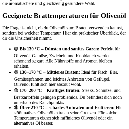
die aromatischere und gleichzeitig gesündere Wahl.
Geeignete Brattemperaturen für Olivenöl
Die Frage ist nicht, ob du Olivenöl zum Braten verwenden kannst,
sondern bei welcher Temperatur. Hier ein praktischer Überblick, der
dir die Unsicherheit nimmt.
🟢
Bis 130 °C – Dünsten und sanftes Garen:
Perfekt für
Olivenöl. Gemüse, Zwiebeln und Knoblauch werden
schonend gegart. Alle Nährstoffe und Aromen bleiben
erhalten.
🟢
130–170 °C – Mittleres Braten:
Ideal für Fisch, Eier,
Gemüsepfannen und leichtes Anbraten von Geflügel.
Olivenöl fühlt sich hier absolut wohl.
🟡
170–200 °C – Kräftiges Braten:
Steaks, Schnitzel und
Bratkartoffeln gelingen problemlos. Du befindest dich noch
unterhalb des Rauchpunkts.
🔴
Über 210 °C – scharfes Anbraten und Frittieren:
Hier
stößt natives Olivenöl extra an seine Grenzen. Für solche
Temperaturen eignet sich raffiniertes Olivenöl oder ein
alternatives Öl besser.