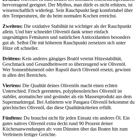
hervorragend geeignet. Der Mythos, man dürfe es nicht erhitzen, ist
wissenschaftlich widerlegt. Sein Rauchpunkt liegt komfortabel über
den Temperaturen, die du beim normalen Kochen erreichst.
Zweitens:
Die oxidative Stabilität ist wichtiger als der Rauchpunkt
allein. Und hier schneidet Olivenöl dank seiner einfach
ungesättigten Fettsäuren und natürlichen Antioxidantien besonders
gut ab. Selbst Öle mit höherem Rauchpunkt zersetzen sich unter
Hitze oft schneller.
Drittens:
Kein anderes gängiges Bratöl vereint Hitzestabilität,
Geschmack und Gesundheitswert so überzeugend wie Olivenöl.
Wer Sonnenblumenöl oder Rapsöl durch Olivenöl ersetzt, gewinnt
in allen drei Bereichen.
Viertens:
Die Qualität deines Olivenöls macht einen echten
Unterschied. Frisch geerntetes, polyphenolreiches Olivenöl ist
stabiler, aromatischer und gesünder als ein Massenprodukt aus dem
Supermarktregal. Bei Anbietern wie Pangaea Olivenöl bekommst du
griechisches Olivenöl, das diese Qualitätskriterien erfüllt.
Fünftens:
Du brauchst nicht für jeden Einsatz ein anderes Öl. Ein
gutes natives Olivenöl extra deckt rund 90 Prozent deiner
Küchenanwendungen ab: vom Dünsten über das Braten hin zum
Verfeinern fertiger Gerichte.