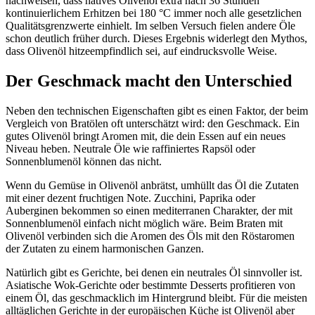
nachweisen, dass natives Olivenöl extra nach 36 Stunden
kontinuierlichem Erhitzen bei 180 °C immer noch alle gesetzlichen
Qualitätsgrenzwerte einhielt. Im selben Versuch fielen andere Öle
schon deutlich früher durch. Dieses Ergebnis widerlegt den Mythos,
dass Olivenöl hitzeempfindlich sei, auf eindrucksvolle Weise.
Der Geschmack macht den Unterschied
Neben den technischen Eigenschaften gibt es einen Faktor, der beim
Vergleich von Bratölen oft unterschätzt wird: den Geschmack. Ein
gutes Olivenöl bringt Aromen mit, die dein Essen auf ein neues
Niveau heben. Neutrale Öle wie raffiniertes Rapsöl oder
Sonnenblumenöl können das nicht.
Wenn du Gemüse in Olivenöl anbrätst, umhüllt das Öl die Zutaten
mit einer dezent fruchtigen Note. Zucchini, Paprika oder
Auberginen bekommen so einen mediterranen Charakter, der mit
Sonnenblumenöl einfach nicht möglich wäre. Beim Braten mit
Olivenöl verbinden sich die Aromen des Öls mit den Röstaromen
der Zutaten zu einem harmonischen Ganzen.
Natürlich gibt es Gerichte, bei denen ein neutrales Öl sinnvoller ist.
Asiatische Wok-Gerichte oder bestimmte Desserts profitieren von
einem Öl, das geschmacklich im Hintergrund bleibt. Für die meisten
alltäglichen Gerichte in der europäischen Küche ist Olivenöl aber