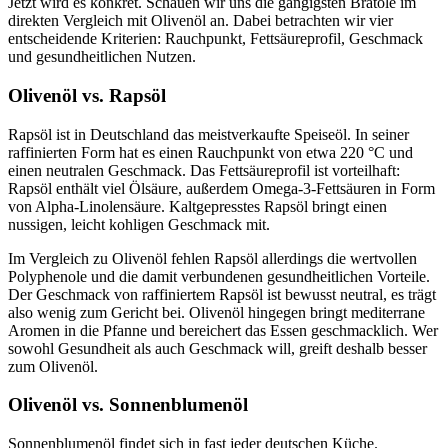
Jetzt wird es konkret. Schauen wir uns die gängigsten Bratöle im
direkten Vergleich mit Olivenöl an. Dabei betrachten wir vier
entscheidende Kriterien: Rauchpunkt, Fettsäureprofil, Geschmack
und gesundheitlichen Nutzen.
Olivenöl vs. Rapsöl
Rapsöl ist in Deutschland das meistverkaufte Speiseöl. In seiner
raffinierten Form hat es einen Rauchpunkt von etwa 220 °C und
einen neutralen Geschmack. Das Fettsäureprofil ist vorteilhaft:
Rapsöl enthält viel Ölsäure, außerdem Omega-3-Fettsäuren in Form
von Alpha-Linolensäure. Kaltgepresstes Rapsöl bringt einen
nussigen, leicht kohligen Geschmack mit.
Im Vergleich zu Olivenöl fehlen Rapsöl allerdings die wertvollen
Polyphenole und die damit verbundenen gesundheitlichen Vorteile.
Der Geschmack von raffiniertem Rapsöl ist bewusst neutral, es trägt
also wenig zum Gericht bei. Olivenöl hingegen bringt mediterrane
Aromen in die Pfanne und bereichert das Essen geschmacklich. Wer
sowohl Gesundheit als auch Geschmack will, greift deshalb besser
zum Olivenöl.
Olivenöl vs. Sonnenblumenöl
Sonnenblumenöl findet sich in fast jeder deutschen Küche.