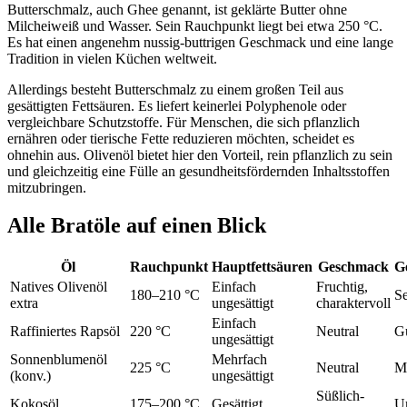
Butterschmalz, auch Ghee genannt, ist geklärte Butter ohne
Milcheiweiß und Wasser. Sein Rauchpunkt liegt bei etwa 250 °C.
Es hat einen angenehm nussig-buttrigen Geschmack und eine lange
Tradition in vielen Küchen weltweit.
Allerdings besteht Butterschmalz zu einem großen Teil aus
gesättigten Fettsäuren. Es liefert keinerlei Polyphenole oder
vergleichbare Schutzstoffe. Für Menschen, die sich pflanzlich
ernähren oder tierische Fette reduzieren möchten, scheidet es
ohnehin aus. Olivenöl bietet hier den Vorteil, rein pflanzlich zu sein
und gleichzeitig eine Fülle an gesundheitsfördernden Inhaltsstoffen
mitzubringen.
Alle Bratöle auf einen Blick
Öl
Rauchpunkt
Hauptfettsäuren
Geschmack
G
Natives Olivenöl
Einfach
Fruchtig,
180–210 °C
S
extra
ungesättigt
charaktervoll
Einfach
Raffiniertes Rapsöl
220 °C
Neutral
G
ungesättigt
Sonnenblumenöl
Mehrfach
225 °C
Neutral
Mi
(konv.)
ungesättigt
Süßlich-
Kokosöl
175–200 °C
Gesättigt
Um