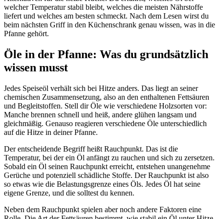
welcher Temperatur stabil bleibt, welches die meisten Nährstoffe
liefert und welches am besten schmeckt. Nach dem Lesen wirst du
beim nächsten Griff in den Küchenschrank genau wissen, was in die
Pfanne gehört.
Öle in der Pfanne: Was du grundsätzlich
wissen musst
Jedes Speiseöl verhält sich bei Hitze anders. Das liegt an seiner
chemischen Zusammensetzung, also an den enthaltenen Fettsäuren
und Begleitstoffen. Stell dir Öle wie verschiedene Holzsorten vor:
Manche brennen schnell und heiß, andere glühen langsam und
gleichmäßig. Genauso reagieren verschiedene Öle unterschiedlich
auf die Hitze in deiner Pfanne.
Der entscheidende Begriff heißt Rauchpunkt. Das ist die
Temperatur, bei der ein Öl anfängt zu rauchen und sich zu zersetzen.
Sobald ein Öl seinen Rauchpunkt erreicht, entstehen unangenehme
Gerüche und potenziell schädliche Stoffe. Der Rauchpunkt ist also
so etwas wie die Belastungsgrenze eines Öls. Jedes Öl hat seine
eigene Grenze, und die solltest du kennen.
Neben dem Rauchpunkt spielen aber noch andere Faktoren eine
Rolle. Die Art der Fettsäuren bestimmt, wie stabil ein Öl unter Hitze