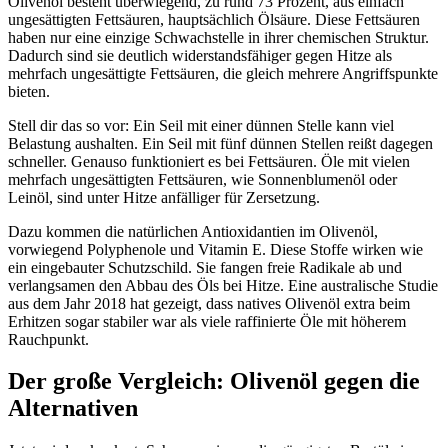
Olivenöl besteht überwiegend, zu rund 73 Prozent, aus einfach
ungesättigten Fettsäuren, hauptsächlich Ölsäure. Diese Fettsäuren
haben nur eine einzige Schwachstelle in ihrer chemischen Struktur.
Dadurch sind sie deutlich widerstandsfähiger gegen Hitze als
mehrfach ungesättigte Fettsäuren, die gleich mehrere Angriffspunkte
bieten.
Stell dir das so vor: Ein Seil mit einer dünnen Stelle kann viel
Belastung aushalten. Ein Seil mit fünf dünnen Stellen reißt dagegen
schneller. Genauso funktioniert es bei Fettsäuren. Öle mit vielen
mehrfach ungesättigten Fettsäuren, wie Sonnenblumenöl oder
Leinöl, sind unter Hitze anfälliger für Zersetzung.
Dazu kommen die natürlichen Antioxidantien im Olivenöl,
vorwiegend Polyphenole und Vitamin E. Diese Stoffe wirken wie
ein eingebauter Schutzschild. Sie fangen freie Radikale ab und
verlangsamen den Abbau des Öls bei Hitze. Eine australische Studie
aus dem Jahr 2018 hat gezeigt, dass natives Olivenöl extra beim
Erhitzen sogar stabiler war als viele raffinierte Öle mit höherem
Rauchpunkt.
Der große Vergleich: Olivenöl gegen die
Alternativen