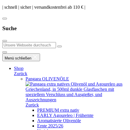
Zum
| schnell | sicher | versandkostenfrei ab 110 € |
Inhalt
springen
Suche
Menu
Menü schließen
Shop
Zurück
Pangaea OLIVENÖLE
Zurück
PREMIUM extra nativ
EARLY Agoureleo | Frühernte
Aromatisierte Olivenöle
Ernte 2025/26