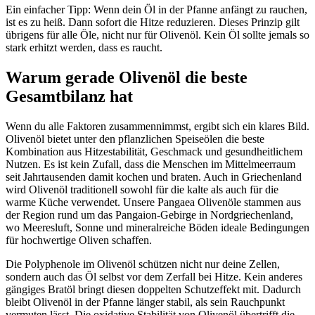
Ein einfacher Tipp: Wenn dein Öl in der Pfanne anfängt zu rauchen,
ist es zu heiß. Dann sofort die Hitze reduzieren. Dieses Prinzip gilt
übrigens für alle Öle, nicht nur für Olivenöl. Kein Öl sollte jemals so
stark erhitzt werden, dass es raucht.
Warum gerade Olivenöl die beste
Gesamtbilanz hat
Wenn du alle Faktoren zusammennimmst, ergibt sich ein klares Bild.
Olivenöl bietet unter den pflanzlichen Speiseölen die beste
Kombination aus Hitzestabilität, Geschmack und gesundheitlichem
Nutzen. Es ist kein Zufall, dass die Menschen im Mittelmeerraum
seit Jahrtausenden damit kochen und braten. Auch in Griechenland
wird Olivenöl traditionell sowohl für die kalte als auch für die
warme Küche verwendet. Unsere Pangaea Olivenöle stammen aus
der Region rund um das Pangaion-Gebirge in Nordgriechenland,
wo Meeresluft, Sonne und mineralreiche Böden ideale Bedingungen
für hochwertige Oliven schaffen.
Die Polyphenole im Olivenöl schützen nicht nur deine Zellen,
sondern auch das Öl selbst vor dem Zerfall bei Hitze. Kein anderes
gängiges Bratöl bringt diesen doppelten Schutzeffekt mit. Dadurch
bleibt Olivenöl in der Pfanne länger stabil, als sein Rauchpunkt
vermuten lässt. Die oxidative Stabilität von Olivenöl übertrifft die