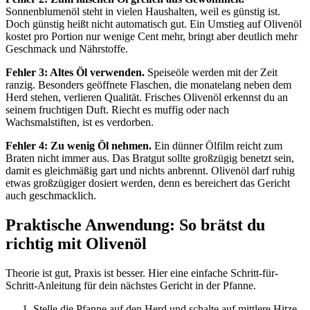
Sonnenblumenöl steht in vielen Haushalten, weil es günstig ist.
Doch günstig heißt nicht automatisch gut. Ein Umstieg auf Olivenöl
kostet pro Portion nur wenige Cent mehr, bringt aber deutlich mehr
Geschmack und Nährstoffe.
Fehler 3: Altes Öl verwenden.
Speiseöle werden mit der Zeit
ranzig. Besonders geöffnete Flaschen, die monatelang neben dem
Herd stehen, verlieren Qualität. Frisches Olivenöl erkennst du an
seinem fruchtigen Duft. Riecht es muffig oder nach
Wachsmalstiften, ist es verdorben.
Fehler 4: Zu wenig Öl nehmen.
Ein dünner Ölfilm reicht zum
Braten nicht immer aus. Das Bratgut sollte großzügig benetzt sein,
damit es gleichmäßig gart und nichts anbrennt. Olivenöl darf ruhig
etwas großzügiger dosiert werden, denn es bereichert das Gericht
auch geschmacklich.
Praktische Anwendung: So brätst du
richtig mit Olivenöl
Theorie ist gut, Praxis ist besser. Hier eine einfache Schritt-für-
Schritt-Anleitung für dein nächstes Gericht in der Pfanne.
Stelle die Pfanne auf den Herd und schalte auf mittlere Hitze.