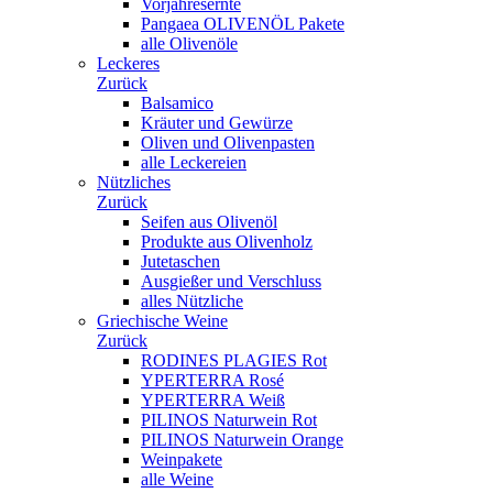
Vorjahresernte
Pangaea OLIVENÖL Pakete
alle Olivenöle
Leckeres
Zurück
Balsamico
Kräuter und Gewürze
Oliven und Olivenpasten
alle Leckereien
Nützliches
Zurück
Seifen aus Olivenöl
Produkte aus Olivenholz
Jutetaschen
Ausgießer und Verschluss
alles Nützliche
Griechische Weine
Zurück
RODINES PLAGIES Rot
YPERTERRA Rosé
YPERTERRA Weiß
PILINOS Naturwein Rot
PILINOS Naturwein Orange
Weinpakete
alle Weine