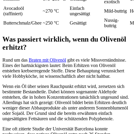
exotisch
Avocadoöl
Einfach
~270 °C
Mild-buttrig
H
(raffiniert)
ungesättigt
Nussig-
Butterschmalz/Ghee
~250 °C
Gesättigt
Mi
buttrig
Was passiert wirklich, wenn du Olivenöl
erhitzt?
Rund um das
Braten mit Olivenöl
gibt es viele Missverständnisse.
Eines der hartnäckigsten lautet: Beim Erhitzen von Olivenöl
entstehen krebserregende Stoffe. Diese Behauptung verunsichert
viele Hobbyköche, ist wissenschaftlich aber nicht haltbar.
Wenn ein Öl über seinen Rauchpunkt erhitzt wird, zersetzen sich
bestimmte Bestandteile. Dabei können sogenannte Aldehyde
entstehen, die in hohen Konzentrationen tatsächlich ungesund sind.
Allerdings hat sich gezeigt: Olivenöl bildet beim Erhitzen deutlich
weniger dieser Abbauprodukte als unter anderem Sonnenblumenöl
oder Sojaöl. Der Grund sind die bereits erwähnten einfach
ungesättigten Fettsäuren und die schützenden Polyphenole.
Eine oft zitierte Studie der Universität Barcelona konnte