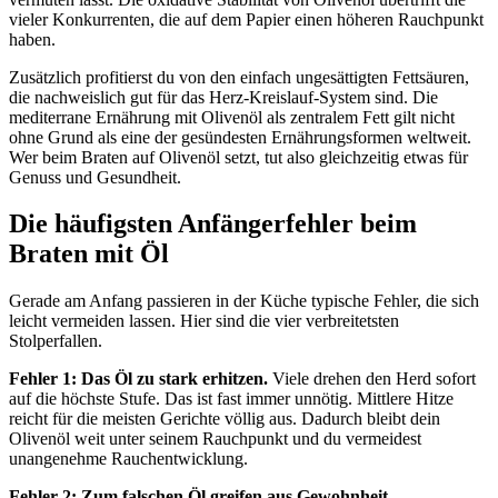
vieler Konkurrenten, die auf dem Papier einen höheren Rauchpunkt
haben.
Zusätzlich profitierst du von den einfach ungesättigten Fettsäuren,
die nachweislich gut für das Herz-Kreislauf-System sind. Die
mediterrane Ernährung mit Olivenöl als zentralem Fett gilt nicht
ohne Grund als eine der gesündesten Ernährungsformen weltweit.
Wer beim Braten auf Olivenöl setzt, tut also gleichzeitig etwas für
Genuss und Gesundheit.
Die häufigsten Anfängerfehler beim
Braten mit Öl
Gerade am Anfang passieren in der Küche typische Fehler, die sich
leicht vermeiden lassen. Hier sind die vier verbreitetsten
Stolperfallen.
Fehler 1: Das Öl zu stark erhitzen.
Viele drehen den Herd sofort
auf die höchste Stufe. Das ist fast immer unnötig. Mittlere Hitze
reicht für die meisten Gerichte völlig aus. Dadurch bleibt dein
Olivenöl weit unter seinem Rauchpunkt und du vermeidest
unangenehme Rauchentwicklung.
Fehler 2: Zum falschen Öl greifen aus Gewohnheit.