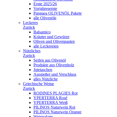
Ernte 2025/26
Vorjahresernte
Pangaea OLIVENÖL Pakete
alle Olivenöle
Leckeres
Zurück
Balsamico
Kräuter und Gewürze
Oliven und Olivenpasten
alle Leckereien
Nützliches
Zurück
Seifen aus Olivenöl
Produkte aus Olivenholz
Jutetaschen
Ausgießer und Verschluss
alles Nützliche
Griechische Weine
Zurück
RODINES PLAGIES Rot
YPERTERRA Rosé
YPERTERRA Weiß
PILINOS Naturwein Rot
PILINOS Naturwein Orange
Weinpakete