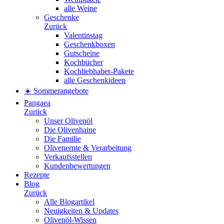
alle Weine
Geschenke
Zurück
Valentinstag
Geschenkboxen
Gutscheine
Kochbücher
Kochliebhaber-Pakete
alle Geschenkideen
☀️ Sommerangebote
Pangaea
Zurück
Unser Olivenöl
Die Olivenhaine
Die Familie
Olivenernte & Verarbeitung
Verkaufsstellen
Kundenbewertungen
Rezepte
Blog
Zurück
Alle Blogartikel
Neuigkeiten & Updates
Olivenöl-Wissen