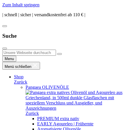
Zum Inhalt springen
| schnell | sicher | versandkostenfrei ab 110 € |
Suche
Menu
Menü schließen
Shop
Zurück
Pangaea OLIVENÖLE
Zurück
PREMIUM extra nativ
EARLY Agoureleo | Frühernte
Aromatisierte Olivenöle