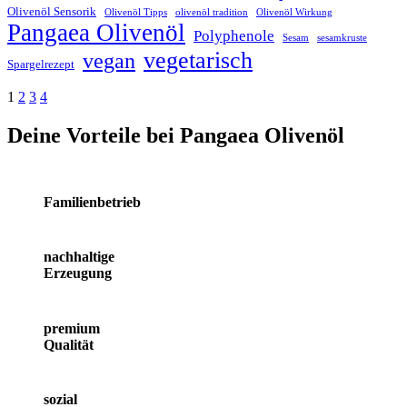
Olivenöl Sensorik
Olivenöl Tipps
olivenöl tradition
Olivenöl Wirkung
Pangaea Olivenöl
Polyphenole
Sesam
sesamkruste
vegetarisch
vegan
Spargelrezept
1
2
3
4
Deine Vorteile bei Pangaea Olivenöl
Familienbetrieb
nachhaltige
Erzeugung
premium
Qualität
sozial