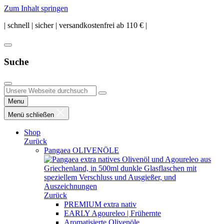
Zum Inhalt springen
| schnell | sicher | versandkostenfrei ab 110 € |
Suche
Menu
Menü schließen
Shop
Zurück
Pangaea OLIVENÖLE
Zurück
PREMIUM extra nativ
EARLY Agoureleo | Frühernte
Aromatisierte Olivenöle