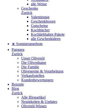
alle Weine
Geschenke
Zurück
Valentinstag
Geschenkboxen
Gutscheine
Kochbücher
Kochliebhaber-Pakete
alle Geschenkideen
☀️ Sommerangebote
Pangaea
Zurück
Unser Olivenöl
Die Olivenhaine
Die Familie
Olivenernte & Verarbeitung
Verkaufsstellen
Kundenbewertungen
Rezepte
Blog
Zurück
Alle Blogartikel
Neuigkeiten & Updates
Olivenöl-Wissen