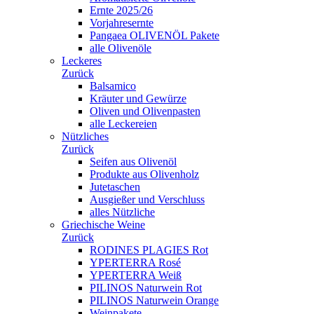
Ernte 2025/26
Vorjahresernte
Pangaea OLIVENÖL Pakete
alle Olivenöle
Leckeres
Zurück
Balsamico
Kräuter und Gewürze
Oliven und Olivenpasten
alle Leckereien
Nützliches
Zurück
Seifen aus Olivenöl
Produkte aus Olivenholz
Jutetaschen
Ausgießer und Verschluss
alles Nützliche
Griechische Weine
Zurück
RODINES PLAGIES Rot
YPERTERRA Rosé
YPERTERRA Weiß
PILINOS Naturwein Rot
PILINOS Naturwein Orange
Weinpakete