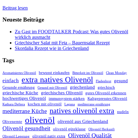
Beitrag lesen
Neueste Beiträge
Zu Gast im FOODTALKER Podcast: Was gutes Olivenöl
wirklich ausmacht
Griechischer Salat mit Feta – Bauernsalat Rezept
Skordalia Rezept wie in Griechenland
Tags
bewusst einkaufen
Aromatisiertes Olivenöl
Bitterkeit im Olivenöl
Clean Monday
extra natives Olivenöl
einfach
gesund
Fladenbrot
griechenland
Gesunde ernährung
griechisch
Gesund mit Olivenöl
griechische Küche
griechisches Olivenöl
gutes Olivenöl erkennen
hochwertiges Olivenöl
immunsystem stärken
Kaltgepresstes Olivenöl
kochen mit olivenöl
Kathara Deftera
Lagana
mediterrane ernährung
natives olivenöl extra
mediterrane Küche
nudeln
olivenöl
olivenöl aus Griechenland
Olivenernte
Olivenöl gesundheit
olivenöl güteklasse
Olivenöl Herkunft
Olivenöl Qualität
olivenöl nativ extra
Olivenöl Lagerung