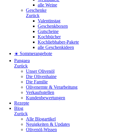
alle Weine
Geschenke
Zurück
Valentinstag
Geschenkboxen
Gutscheine
Kochbücher
Kochliebhaber-Pakete
alle Geschenkideen
☀️ Sommerangebote
Pangaea
Zurück
Unser Olivenöl
Die Olivenhaine
Die Familie
Olivenernte & Verarbeitung
Verkaufsstellen
Kundenbewertungen
Rezepte
Blog
Zurück
Alle Blogartikel
Neuigkeiten & Updates
Olivenöl-Wissen