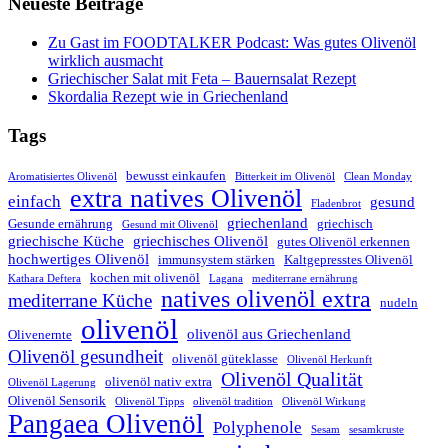
Neueste Beiträge
Zu Gast im FOODTALKER Podcast: Was gutes Olivenöl
wirklich ausmacht
Griechischer Salat mit Feta – Bauernsalat Rezept
Skordalia Rezept wie in Griechenland
Tags
bewusst einkaufen
Aromatisiertes Olivenöl
Bitterkeit im Olivenöl
Clean Monday
extra natives Olivenöl
einfach
gesund
Fladenbrot
griechenland
Gesunde ernährung
griechisch
Gesund mit Olivenöl
griechische Küche
griechisches Olivenöl
gutes Olivenöl erkennen
hochwertiges Olivenöl
immunsystem stärken
Kaltgepresstes Olivenöl
kochen mit olivenöl
Kathara Deftera
Lagana
mediterrane ernährung
natives olivenöl extra
mediterrane Küche
nudeln
olivenöl
olivenöl aus Griechenland
Olivenernte
Olivenöl gesundheit
olivenöl güteklasse
Olivenöl Herkunft
Olivenöl Qualität
olivenöl nativ extra
Olivenöl Lagerung
Olivenöl Sensorik
Olivenöl Tipps
olivenöl tradition
Olivenöl Wirkung
Pangaea Olivenöl
Polyphenole
Sesam
sesamkruste