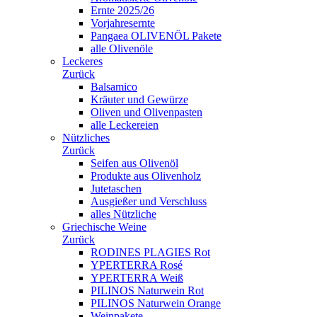
Ernte 2025/26
Vorjahresernte
Pangaea OLIVENÖL Pakete
alle Olivenöle
Leckeres
Zurück
Balsamico
Kräuter und Gewürze
Oliven und Olivenpasten
alle Leckereien
Nützliches
Zurück
Seifen aus Olivenöl
Produkte aus Olivenholz
Jutetaschen
Ausgießer und Verschluss
alles Nützliche
Griechische Weine
Zurück
RODINES PLAGIES Rot
YPERTERRA Rosé
YPERTERRA Weiß
PILINOS Naturwein Rot
PILINOS Naturwein Orange
Weinpakete