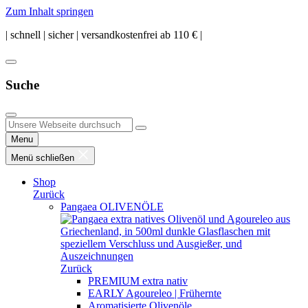
Zum Inhalt springen
| schnell | sicher | versandkostenfrei ab 110 € |
Suche
Menu
Menü schließen
Shop
Zurück
Pangaea OLIVENÖLE
Zurück
PREMIUM extra nativ
EARLY Agoureleo | Frühernte
Aromatisierte Olivenöle