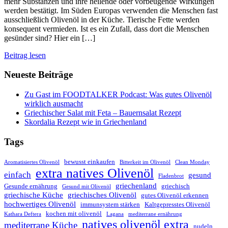
mehr Substanzen und ihre heilende oder vorbeugende Wirkungen
werden bestätigt. Im Süden Europas verwenden die Menschen fast
ausschließlich Olivenöl in der Küche. Tierische Fette werden
konsequent vermieden. Ist es ein Zufall, dass dort die Menschen
gesünder sind? Hier ein […]
Beitrag lesen
Neueste Beiträge
Zu Gast im FOODTALKER Podcast: Was gutes Olivenöl
wirklich ausmacht
Griechischer Salat mit Feta – Bauernsalat Rezept
Skordalia Rezept wie in Griechenland
Tags
bewusst einkaufen
Aromatisiertes Olivenöl
Bitterkeit im Olivenöl
Clean Monday
extra natives Olivenöl
einfach
gesund
Fladenbrot
griechenland
Gesunde ernährung
griechisch
Gesund mit Olivenöl
griechische Küche
griechisches Olivenöl
gutes Olivenöl erkennen
hochwertiges Olivenöl
immunsystem stärken
Kaltgepresstes Olivenöl
kochen mit olivenöl
Kathara Deftera
Lagana
mediterrane ernährung
natives olivenöl extra
mediterrane Küche
nudeln