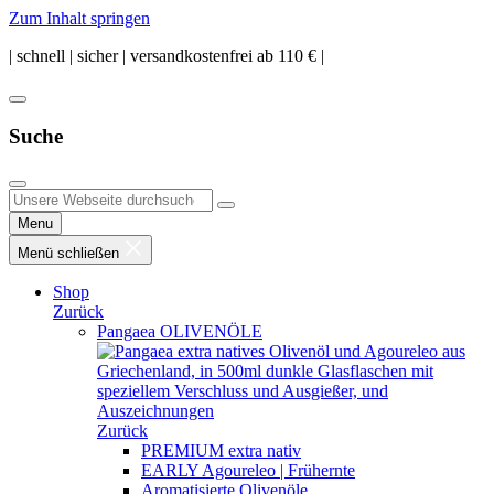
Zum Inhalt springen
| schnell | sicher | versandkostenfrei ab 110 € |
Suche
Menu
Menü schließen
Shop
Zurück
Pangaea OLIVENÖLE
Zurück
PREMIUM extra nativ
EARLY Agoureleo | Frühernte
Aromatisierte Olivenöle