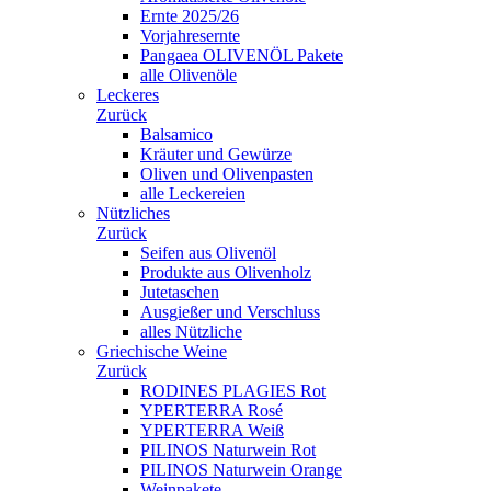
Ernte 2025/26
Vorjahresernte
Pangaea OLIVENÖL Pakete
alle Olivenöle
Leckeres
Zurück
Balsamico
Kräuter und Gewürze
Oliven und Olivenpasten
alle Leckereien
Nützliches
Zurück
Seifen aus Olivenöl
Produkte aus Olivenholz
Jutetaschen
Ausgießer und Verschluss
alles Nützliche
Griechische Weine
Zurück
RODINES PLAGIES Rot
YPERTERRA Rosé
YPERTERRA Weiß
PILINOS Naturwein Rot
PILINOS Naturwein Orange
Weinpakete