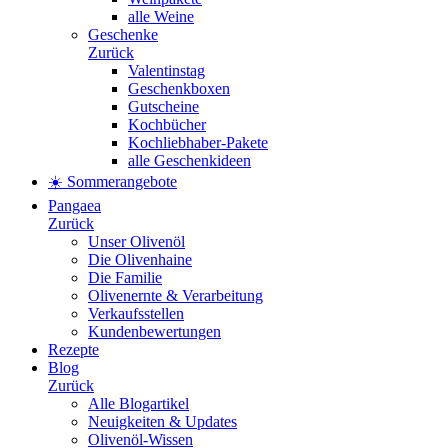
alle Weine
Geschenke
Zurück
Valentinstag
Geschenkboxen
Gutscheine
Kochbücher
Kochliebhaber-Pakete
alle Geschenkideen
☀️ Sommerangebote
Pangaea
Zurück
Unser Olivenöl
Die Olivenhaine
Die Familie
Olivenernte & Verarbeitung
Verkaufsstellen
Kundenbewertungen
Rezepte
Blog
Zurück
Alle Blogartikel
Neuigkeiten & Updates
Olivenöl-Wissen