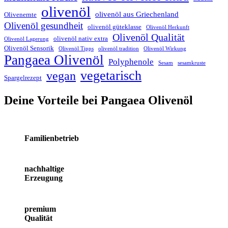
olivenöl
olivenöl aus Griechenland
Olivenernte
Olivenöl gesundheit
olivenöl güteklasse
Olivenöl Herkunft
Olivenöl Qualität
olivenöl nativ extra
Olivenöl Lagerung
Olivenöl Sensorik
Olivenöl Tipps
olivenöl tradition
Olivenöl Wirkung
Pangaea Olivenöl
Polyphenole
Sesam
sesamkruste
vegetarisch
vegan
Spargelrezept
Deine Vorteile bei Pangaea Olivenöl
Familienbetrieb
nachhaltige
Erzeugung
premium
Qualität