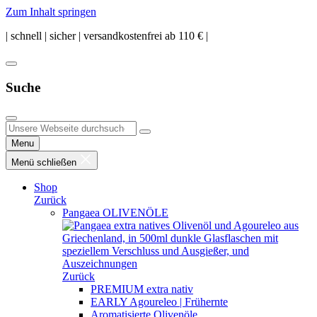
Zum Inhalt springen
| schnell | sicher | versandkostenfrei ab 110 € |
Suche
Menu
Menü schließen
Shop
Zurück
Pangaea OLIVENÖLE
Zurück
PREMIUM extra nativ
EARLY Agoureleo | Frühernte
Aromatisierte Olivenöle