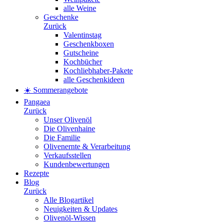
alle Weine
Geschenke
Zurück
Valentinstag
Geschenkboxen
Gutscheine
Kochbücher
Kochliebhaber-Pakete
alle Geschenkideen
☀️ Sommerangebote
Pangaea
Zurück
Unser Olivenöl
Die Olivenhaine
Die Familie
Olivenernte & Verarbeitung
Verkaufsstellen
Kundenbewertungen
Rezepte
Blog
Zurück
Alle Blogartikel
Neuigkeiten & Updates
Olivenöl-Wissen