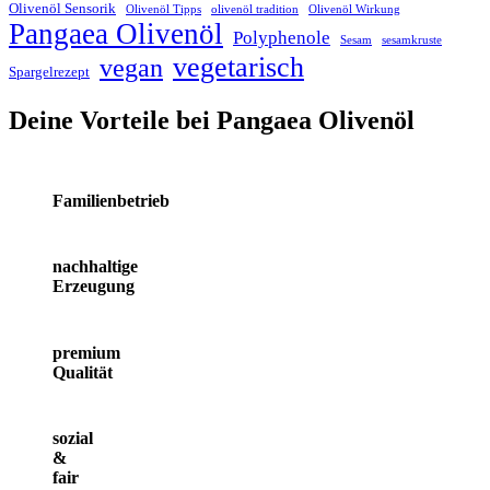
Olivenöl Sensorik
Olivenöl Tipps
olivenöl tradition
Olivenöl Wirkung
Pangaea Olivenöl
Polyphenole
Sesam
sesamkruste
vegetarisch
vegan
Spargelrezept
Deine Vorteile bei Pangaea Olivenöl
Familienbetrieb
nachhaltige
Erzeugung
premium
Qualität
sozial
&
fair