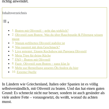
richtig anwendet.
Inhaltsverzeichnis
Braten mit Olivenöl – geht das wirklich?
Olivenöl zum Braten: Was du über Rauchpunkt & Filterung wissen
musst
Warum gefiltertes Olivenöl stabiler ist
Was passiert mit dem Geschmack?
Live getestet: Unsere Kochshow mit Pangaea Olivenöl
Mein Tipp für deine Küche
FAQ – Braten mit Olivenöl
Fazit: Olivenöl zum Braten – ganz klar Ja
Mehr zur Herstellung unseres Öls findest du hier
Externe Quelle
In Ländern wie Griechenland, Italien oder Spanien ist es völlig
selbstverständlich, mit Olivenöl zu braten. Und das hat einen guten
Grund: Es schmeckt nicht nur besser, sondern ist auch gesünder als
viele andere Fette – vorausgesetzt, du weißt, worauf du achten
musst.