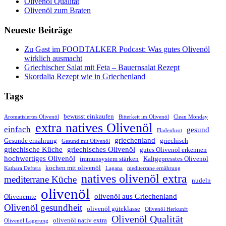
Olivenöl Qualität
Olivenöl zum Braten
Neueste Beiträge
Zu Gast im FOODTALKER Podcast: Was gutes Olivenöl
wirklich ausmacht
Griechischer Salat mit Feta – Bauernsalat Rezept
Skordalia Rezept wie in Griechenland
Tags
bewusst einkaufen
Aromatisiertes Olivenöl
Bitterkeit im Olivenöl
Clean Monday
extra natives Olivenöl
einfach
gesund
Fladenbrot
griechenland
Gesunde ernährung
griechisch
Gesund mit Olivenöl
griechische Küche
griechisches Olivenöl
gutes Olivenöl erkennen
hochwertiges Olivenöl
immunsystem stärken
Kaltgepresstes Olivenöl
kochen mit olivenöl
Kathara Deftera
Lagana
mediterrane ernährung
natives olivenöl extra
mediterrane Küche
nudeln
olivenöl
olivenöl aus Griechenland
Olivenernte
Olivenöl gesundheit
olivenöl güteklasse
Olivenöl Herkunft
Olivenöl Qualität
olivenöl nativ extra
Olivenöl Lagerung