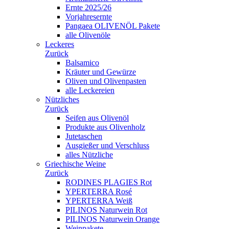
Ernte 2025/26
Vorjahresernte
Pangaea OLIVENÖL Pakete
alle Olivenöle
Leckeres
Zurück
Balsamico
Kräuter und Gewürze
Oliven und Olivenpasten
alle Leckereien
Nützliches
Zurück
Seifen aus Olivenöl
Produkte aus Olivenholz
Jutetaschen
Ausgießer und Verschluss
alles Nützliche
Griechische Weine
Zurück
RODINES PLAGIES Rot
YPERTERRA Rosé
YPERTERRA Weiß
PILINOS Naturwein Rot
PILINOS Naturwein Orange
Weinpakete