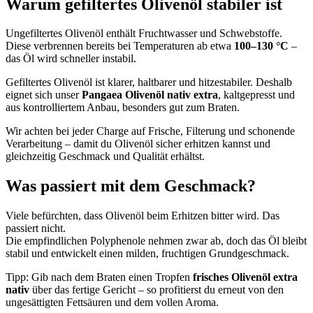
Warum gefiltertes Olivenöl stabiler ist
Ungefiltertes Olivenöl enthält Fruchtwasser und Schwebstoffe.
Diese verbrennen bereits bei Temperaturen ab etwa
100–130 °C
–
das Öl wird schneller instabil.
Gefiltertes Olivenöl ist klarer, haltbarer und hitzestabiler. Deshalb
eignet sich unser
Pangaea Olivenöl nativ extra
, kaltgepresst und
aus kontrolliertem Anbau, besonders gut zum Braten.
Wir achten bei jeder Charge auf Frische, Filterung und schonende
Verarbeitung – damit du Olivenöl sicher erhitzen kannst und
gleichzeitig Geschmack und Qualität erhältst.
Was passiert mit dem Geschmack?
Viele befürchten, dass Olivenöl beim Erhitzen bitter wird. Das
passiert nicht.
Die empfindlichen Polyphenole nehmen zwar ab, doch das Öl bleibt
stabil und entwickelt einen milden, fruchtigen Grundgeschmack.
Tipp: Gib nach dem Braten einen Tropfen
frisches Olivenöl extra
nativ
über das fertige Gericht – so profitierst du erneut von den
ungesättigten Fettsäuren und dem vollen Aroma.