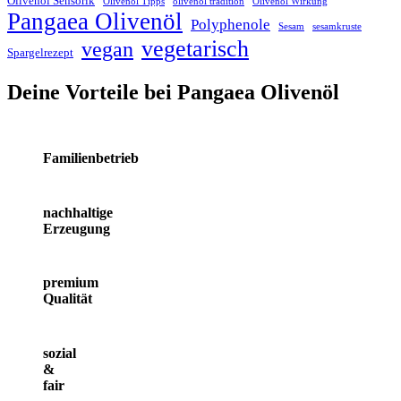
Olivenöl Sensorik
Olivenöl Tipps
olivenöl tradition
Olivenöl Wirkung
Pangaea Olivenöl
Polyphenole
Sesam
sesamkruste
vegetarisch
vegan
Spargelrezept
Deine Vorteile bei Pangaea Olivenöl
Familienbetrieb
nachhaltige
Erzeugung
premium
Qualität
sozial
&
fair