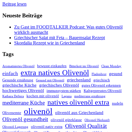
Beitrag lesen
Neueste Beiträge
Zu Gast im FOODTALKER Podcast: Was gutes Olivenöl
wirklich ausmacht
Griechischer Salat mit Feta – Bauernsalat Rezept
Skordalia Rezept wie in Griechenland
Tags
bewusst einkaufen
Aromatisiertes Olivenöl
Bitterkeit im Olivenöl
Clean Monday
extra natives Olivenöl
einfach
gesund
Fladenbrot
griechenland
Gesunde ernährung
griechisch
Gesund mit Olivenöl
griechische Küche
griechisches Olivenöl
gutes Olivenöl erkennen
hochwertiges Olivenöl
immunsystem stärken
Kaltgepresstes Olivenöl
kochen mit olivenöl
Kathara Deftera
Lagana
mediterrane ernährung
natives olivenöl extra
mediterrane Küche
nudeln
olivenöl
olivenöl aus Griechenland
Olivenernte
Olivenöl gesundheit
olivenöl güteklasse
Olivenöl Herkunft
Olivenöl Qualität
olivenöl nativ extra
Olivenöl Lagerung