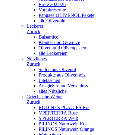
Ernte 2025/26
Vorjahresernte
Pangaea OLIVENÖL Pakete
alle Olivenöle
Leckeres
Zurück
Balsamico
Kräuter und Gewürze
Oliven und Olivenpasten
alle Leckereien
Nützliches
Zurück
Seifen aus Olivenöl
Produkte aus Olivenholz
Jutetaschen
Ausgießer und Verschluss
alles Nützliche
Griechische Weine
Zurück
RODINES PLAGIES Rot
YPERTERRA Rosé
YPERTERRA Weiß
PILINOS Naturwein Rot
PILINOS Naturwein Orange
Weinpakete