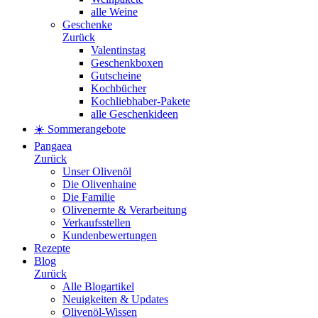
alle Weine
Geschenke
Zurück
Valentinstag
Geschenkboxen
Gutscheine
Kochbücher
Kochliebhaber-Pakete
alle Geschenkideen
☀️ Sommerangebote
Pangaea
Zurück
Unser Olivenöl
Die Olivenhaine
Die Familie
Olivenernte & Verarbeitung
Verkaufsstellen
Kundenbewertungen
Rezepte
Blog
Zurück
Alle Blogartikel
Neuigkeiten & Updates
Olivenöl-Wissen