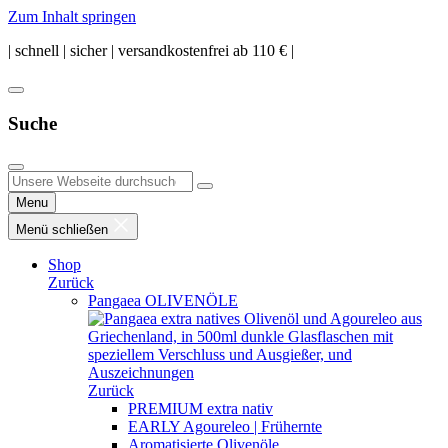
Zum Inhalt springen
| schnell | sicher | versandkostenfrei ab 110 € |
Suche
Menu
Menü schließen
Shop
Zurück
Pangaea OLIVENÖLE
Zurück
PREMIUM extra nativ
EARLY Agoureleo | Frühernte
Aromatisierte Olivenöle